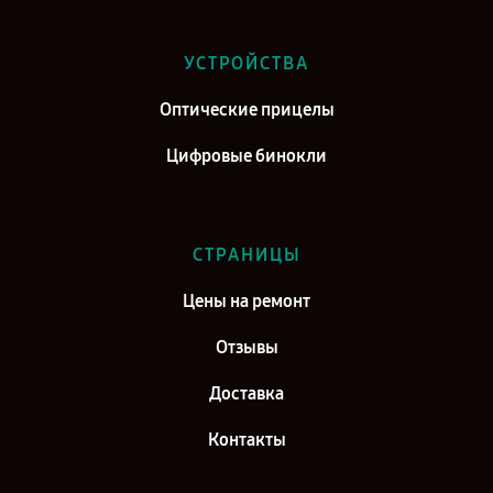
Сервис центр Veber в г. Саратов
Сервис центр Veber в г. Самара
УСТРОЙСТВА
Сервис центр Veber в г. Москва
Оптические прицелы
Сервис центр Veber в г. Санкт-Петербург
Цифровые бинокли
СТРАНИЦЫ
Цены на ремонт
Отзывы
Доставка
Контакты